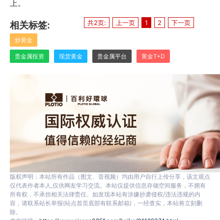
上。
共2页:
上一页
1
2
下一页
相关标签:
炒黄金
贵金属投资
现货黄金
贵金属平台
黄金T+D
版权声明：本站所有作品（图文、音视频）均由用户自行上传分享，该文观点
仅代表作者本人,仅供网友学习交流。本站仅提供信息存储空间服务，不拥有
所有权，不承担相关法律责任。如发现本站有涉嫌抄袭侵权/违法违规的内
容，请联系站长举报(站点首页底部有联系邮箱)，一经查实，本站将立刻删
除。