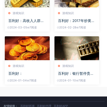
游戏知识
游戏知识
百利好：高收入人群如
百利好：2017年炒黄金
何
的方
2024-03-05
7阅读
2024-02-28
7阅读
游戏知识
游戏知识
百利好：
百利好：银行暂停贵金
属
2024-01-04
7阅读
2024-01-10
7阅读
友情链接：
百利好环球
百利好代理
百利好APP