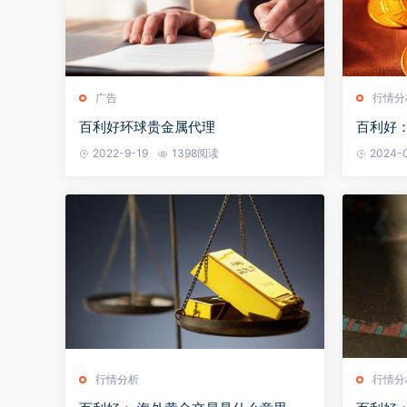
广告
行情分
百利好环球贵金属代理
百利好
2022-9-19
1398阅读
2024-
行情分析
行情分