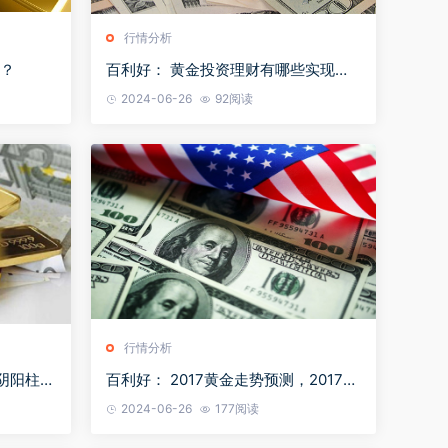
行情分析
思？
百利好： 黄金投资理财有哪些实现方
式？
2024-06-26
92阅读
行情分析
阴阳柱指
百利好： 2017黄金走势预测，2017年
炒黄金能否赚钱？
2024-06-26
177阅读