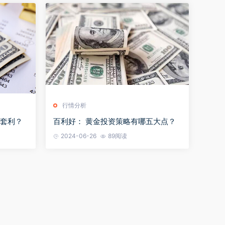
行情分析
金套利？
百利好： 黄金投资策略有哪五大点？
2024-06-26
89阅读