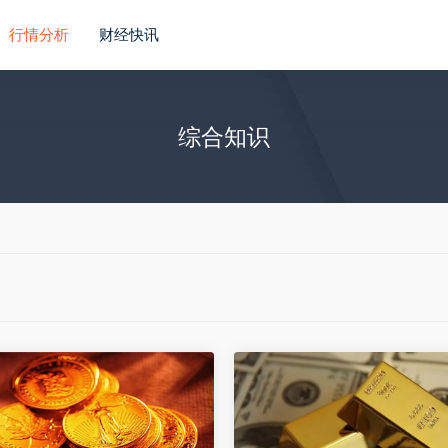
行情分析
财经快讯
综合知识