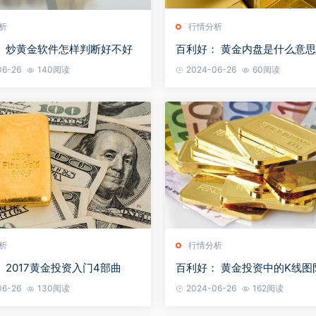
析
行情分析
： 炒黄金软件怎样判断好不好
百利好： 黄金内盘是什么意
06-26
140阅读
2024-06-26
60阅读
析
行情分析
 2017黄金投资入门4部曲
百利好： 黄金投资中的K线图
什么？
06-26
130阅读
2024-06-26
162阅读