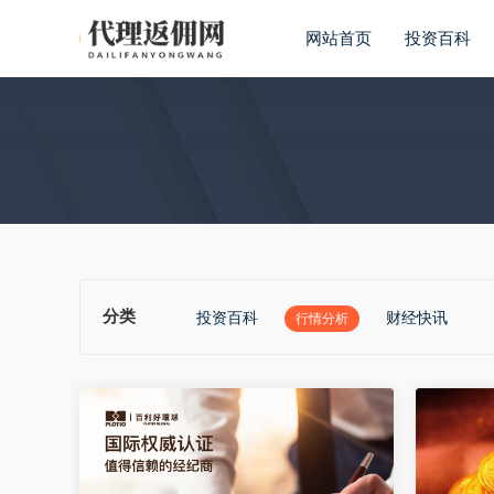
网站首页
投资百科
分类
投资百科
财经快讯
行情分析