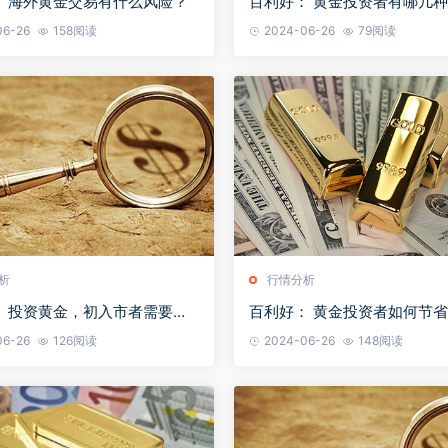
： 海外黄金交易有什么风险？
百利好： 黄金投资者有哪几
06-26
158阅读
2024-06-26
79阅读
析
行情分析
： 投资黄金，初入市者需要做
百利好： 黄金投资者如何节
费？
06-26
126阅读
2024-06-26
148阅读