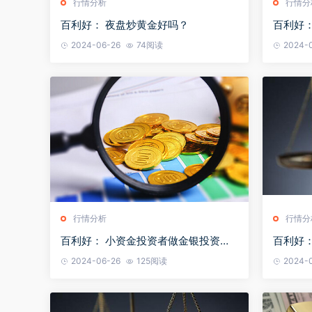
行情分析
行情分
百利好： 夜盘炒黄金好吗？
百利好
品的关
2024-06-26
74阅读
2024-
行情分析
行情分
百利好： 小资金投资者做金银投资要
百利好
怎样操作？
合自己
2024-06-26
125阅读
2024-